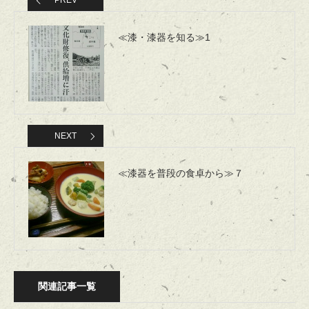
≪漆・漆器を知る≫1
NEXT
≪漆器を普段の食卓から≫７
関連記事一覧