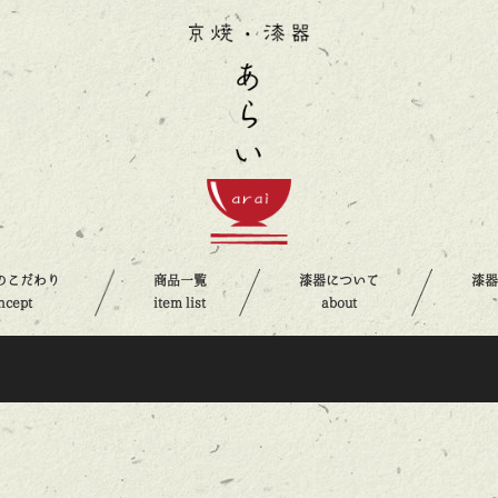
のこだわり
商品一覧
漆器について
漆
ncept
item list
about