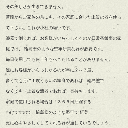
その美しさが生きてきません。
普段からご家族の為にも、その家庭に合った上質の器を使っ
て下さい。これが小社の願いです。
漆器で例えれば、お客様がいらっしゃるのが日常茶飯事の家
庭では、 輪島塗のような堅牢研美な器が必要です。
毎日使用しても何十年もへこたれることがありません。
逆にお客様がいらっしゃるのが年に２～３度、
多くても月に１度くらいの家庭であれば、輪島塗で
なくても（上質な漆器であれば）長持ちします。
家庭で使用される場合は、３６５日活躍する
わけですので、輪島塗のような堅牢で 研美、
更に心をやさしくしてくれる器が適しているでしょう。