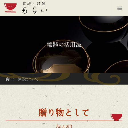
漆器の活用法
ホーム
漆器について
贈り物として
As a gift