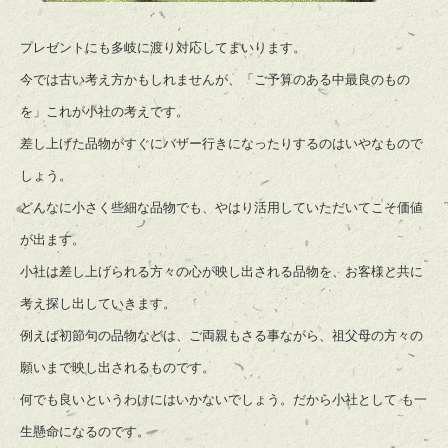
プレゼントにも多岐に渡り対応してまいります。
今では古い考え方かもしれませんが、「ご予算のある中最良のもの
を」これが小社の考えです。
差し上げた品物がすぐにバザー行きになったりするのはいやなもので
しょう。
どんなに小さく些細な品物でも、やはり活用していただいてこそ価値
が出ます。
小社は差し上げられる方々の心が映し出される品物を、お客様と共に
考え探し出していきます。
例えば初節句の品物などは、ご両親もさる事ながら、祖父母の方々の
願いまで映し出されるものです。
何でも良いというわけにはいかないでしょう。だから小社として も一
生懸命になるのです。