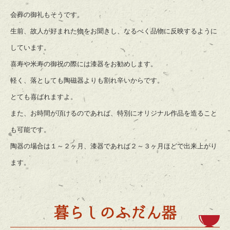
会葬の御礼もそうです。
生前、故人が好まれた物をお聞きし、なるべく品物に反映するように
しています。
喜寿や米寿の御祝の際には漆器をお勧めします。
軽く、落としても陶磁器よりも割れ辛いからです。
とても喜ばれますよ。
また、お時間が頂けるのであれば、特別にオリジナル作品を造ること
も可能です。
陶器の場合は１～２ヶ月、漆器であれば２～３ヶ月ほどで出来上がり
ます。
暮らしのふだん器