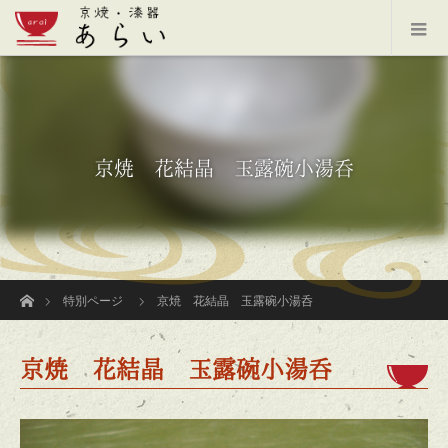
京焼 花結晶 玉露碗小湯呑
ホーム
特別ページ
京焼 花結晶 玉露碗小湯呑
京焼 花結晶 玉露碗小湯呑