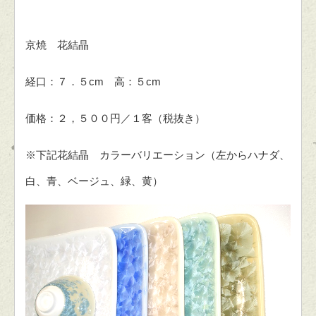
京焼 花結晶
経口：７．５cm 高：５cm
価格：２，５００円／１客（税抜き）
※下記花結晶 カラーバリエーション（左からハナダ、
白、青、ベージュ、緑、黄）