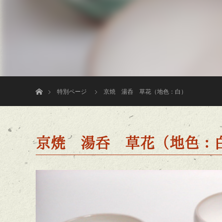
ホーム
特別ページ
京焼 湯呑 草花（地色：白）
京焼 湯呑 草花（地色：