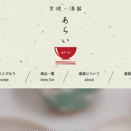
のこだわり
商品一覧
漆器について
漆
ncept
item list
about