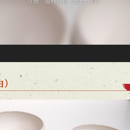
京焼 湯呑草花（地色：白）
白）