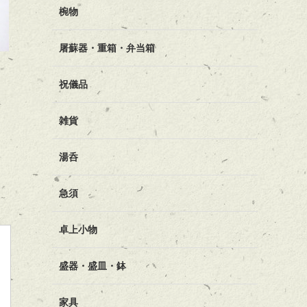
椀物
屠蘇器・重箱・弁当箱
祝儀品
雑貨
湯呑
急須
卓上小物
盛器・盛皿・鉢
家具