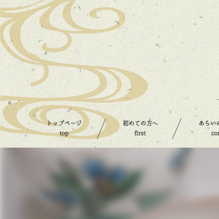
トップページ
初めての方へ
あらい
top
first
co